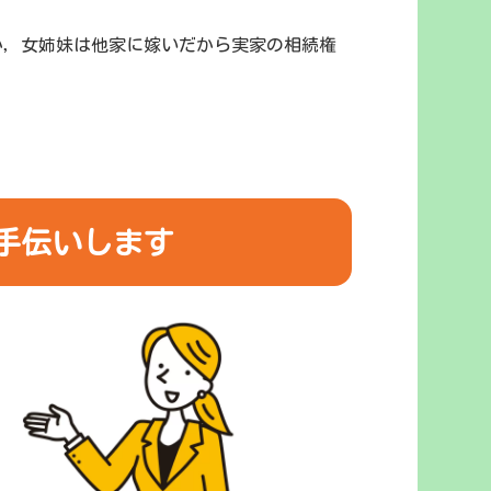
か，女姉妹は他家に嫁いだから実家の相続権
手伝いします