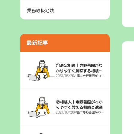
業務取扱地域
最新記事
①法定相続｜寺野善圀がわ
かりやすく解説する相続と
2023/08/20
弁護士寺野善圀がわか
遺産
りやすく解説「相続と
遺産」
②相続人｜寺野善圀がわか
りやすく教える相続と遺産
2023/08/20
弁護士寺野善圀がわか
りやすく解説「相続と
遺産」