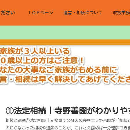
ください
ＴＯＰページ
遺言・相続について
取扱業務
①法定相続｜寺野善圀がわかりや
相続と遺産①法定相続｜元検事で公証人の弁護士寺野善圀が「相続
の知らなかった相続や遺産のことが、これさえ読めば十分理解でき