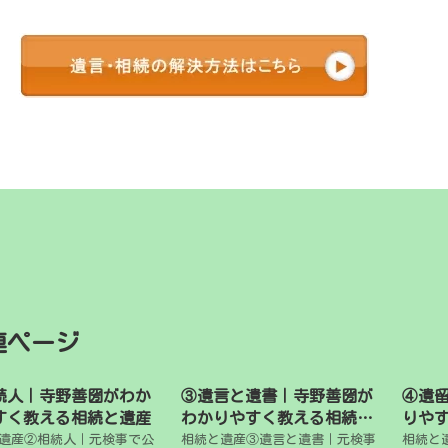
連ページ
続人｜寺野善圀がわか
③遺言と遺書｜寺野善圀が
④遺
すく教える相続と遺産
わかりやすく教える相続と
りや
遺産
遺産②相続人｜元検事で公
相続と遺産③遺言と遺書｜元検事
相続と