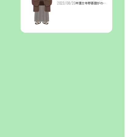
2023/08/20
弁護士寺野善圀がわか
りやすく解説「相続と
遺産」