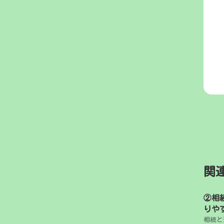
関
②相
りや
相続と